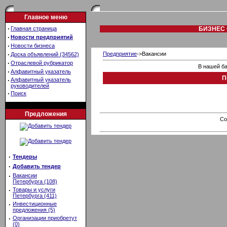
Главное меню
·
Главная страница
БИЗНЕС 
·
Новости предприятий
·
Новости бизнеса
·
Предприятие
->Вакансии
Доска объявлений (34562)
·
Отраслевой рубрикатор
В нашей ба
·
Алфавитный указатель
П
·
Алфавитный указатель
руководителей
·
Поиск
Предложения
Co
·
Тендеры
·
Добавить тендер
·
Вакансии
Петербурга (108)
·
Товары и услуги
Петербурга (411)
·
Инвестиционные
предложения (5)
·
Организации приобретут
(0)