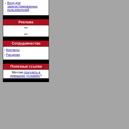
·
Вход для
зарегистрированных
пользователей
Реклама
•••
•••
Сотрудничество
·
Контакты
·
Расценки
Полезные ссылки
Мечтаю
похудеть в
домашних условиях
?