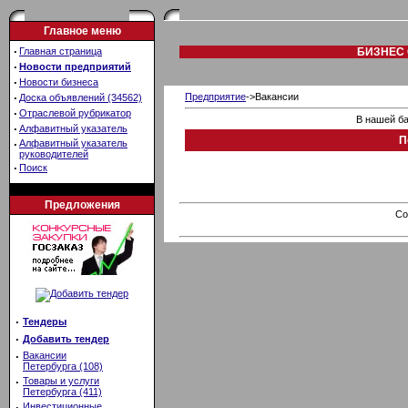
Главное меню
·
Главная страница
БИЗНЕС 
·
Новости предприятий
·
Новости бизнеса
·
Предприятие
->Вакансии
Доска объявлений (34562)
·
Отраслевой рубрикатор
В нашей ба
·
Алфавитный указатель
П
·
Алфавитный указатель
руководителей
·
Поиск
Предложения
Co
·
Тендеры
·
Добавить тендер
·
Вакансии
Петербурга (108)
·
Товары и услуги
Петербурга (411)
·
Инвестиционные