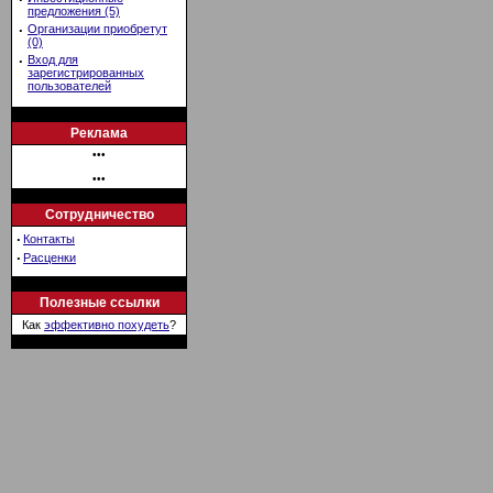
предложения (5)
·
Организации приобретут
(0)
·
Вход для
зарегистрированных
пользователей
Реклама
•••
•••
Сотрудничество
·
Контакты
·
Расценки
Полезные ссылки
Как
эффективно похудеть
?