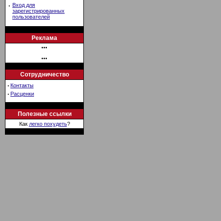
·
Вход для
зарегистрированных
пользователей
Реклама
•••
•••
Сотрудничество
·
Контакты
·
Расценки
Полезные ссылки
Как
легко похудеть
?