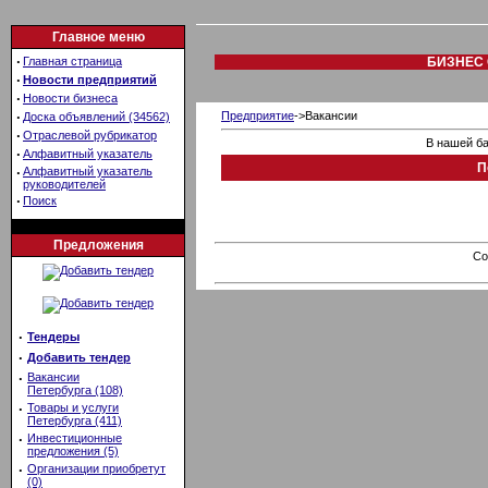
Главное меню
·
Главная страница
БИЗНЕС 
·
Новости предприятий
·
Новости бизнеса
·
Предприятие
->Вакансии
Доска объявлений (34562)
·
Отраслевой рубрикатор
В нашей ба
·
Алфавитный указатель
П
·
Алфавитный указатель
руководителей
·
Поиск
Предложения
Co
·
Тендеры
·
Добавить тендер
·
Вакансии
Петербурга (108)
·
Товары и услуги
Петербурга (411)
·
Инвестиционные
предложения (5)
·
Организации приобретут
(0)