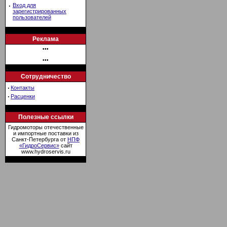
·
Вход для
зарегистрированных
пользователей
Реклама
•••
•••
Сотрудничество
·
Контакты
·
Расценки
Полезные ссылки
Гидромоторы отечественные
и импортные поставки из
Санкт-Петербурга от
НПФ
«ГидроСервис»
сайт
www.hydroservis.ru