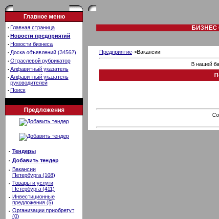
Главное меню
·
Главная страница
БИЗНЕС 
·
Новости предприятий
·
Новости бизнеса
·
Предприятие
->Вакансии
Доска объявлений (34562)
·
Отраслевой рубрикатор
В нашей ба
·
Алфавитный указатель
П
·
Алфавитный указатель
руководителей
·
Поиск
Предложения
Co
·
Тендеры
·
Добавить тендер
·
Вакансии
Петербурга (108)
·
Товары и услуги
Петербурга (411)
·
Инвестиционные
предложения (5)
·
Организации приобретут
(0)