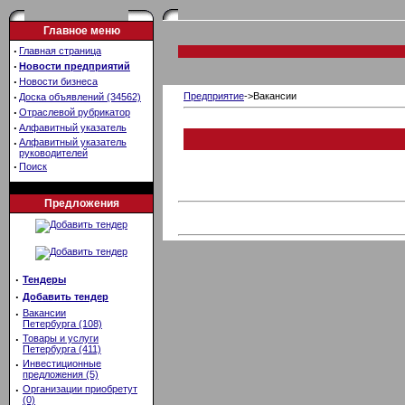
Главное меню
·
Главная страница
·
Новости предприятий
·
Новости бизнеса
·
Предприятие
->Вакансии
Доска объявлений (34562)
·
Отраслевой рубрикатор
·
Алфавитный указатель
·
Алфавитный указатель
руководителей
·
Поиск
Предложения
·
Тендеры
·
Добавить тендер
·
Вакансии
Петербурга (108)
·
Товары и услуги
Петербурга (411)
·
Инвестиционные
предложения (5)
·
Организации приобретут
(0)