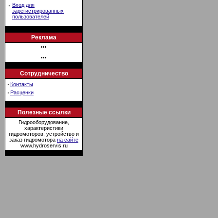
·
Вход для
зарегистрированных
пользователей
Реклама
•••
•••
Сотрудничество
·
Контакты
·
Расценки
Полезные ссылки
Гидрооборудование,
характеристики
гидромоторов, устройство и
заказ гидромотора
на сайте
www.hydroservis.ru