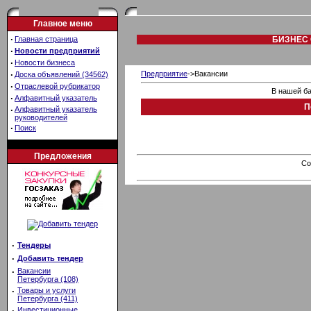
Главное меню
·
Главная страница
БИЗНЕС 
·
Новости предприятий
·
Новости бизнеса
·
Предприятие
->Вакансии
Доска объявлений (34562)
·
Отраслевой рубрикатор
В нашей ба
·
Алфавитный указатель
П
·
Алфавитный указатель
руководителей
·
Поиск
Предложения
Co
·
Тендеры
·
Добавить тендер
·
Вакансии
Петербурга (108)
·
Товары и услуги
Петербурга (411)
·
Инвестиционные