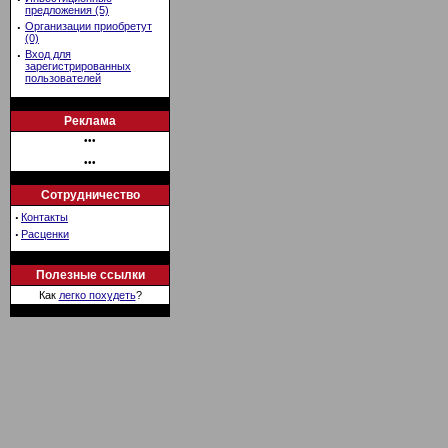
предложения (5)
·
Организации приобретут
(0)
·
Вход для
зарегистрированных
пользователей
Реклама
•••
•••
Сотрудничество
·
Контакты
·
Расценки
Полезные ссылки
Как
легко похудеть
?