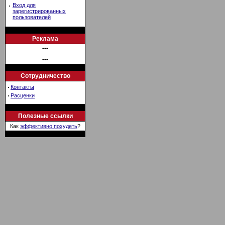
·
Вход для
зарегистрированных
пользователей
Реклама
•••
•••
Сотрудничество
·
Контакты
·
Расценки
Полезные ссылки
Как
эффективно похудеть
?