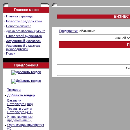
Главное меню
·
Главная страница
БИЗНЕС 
·
Новости предприятий
·
Новости бизнеса
·
Предприятие
->Вакансии
Доска объявлений (34562)
·
Отраслевой рубрикатор
В нашей ба
·
Алфавитный указатель
П
·
Алфавитный указатель
руководителей
·
Поиск
Предложения
Co
·
Тендеры
·
Добавить тендер
·
Вакансии
Петербурга (108)
·
Товары и услуги
Петербурга (411)
·
Инвестиционные
предложения (5)
·
Организации приобретут
(0)