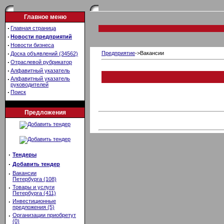
Главное меню
·
Главная страница
·
Новости предприятий
·
Новости бизнеса
·
Предприятие
->Вакансии
Доска объявлений (34562)
·
Отраслевой рубрикатор
·
Алфавитный указатель
·
Алфавитный указатель
руководителей
·
Поиск
Предложения
·
Тендеры
·
Добавить тендер
·
Вакансии
Петербурга (108)
·
Товары и услуги
Петербурга (411)
·
Инвестиционные
предложения (5)
·
Организации приобретут
(0)