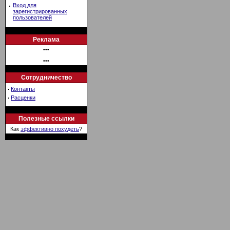
·
Вход для
зарегистрированных
пользователей
Реклама
•••
•••
Сотрудничество
·
Контакты
·
Расценки
Полезные ссылки
Как
эффективно похудеть
?