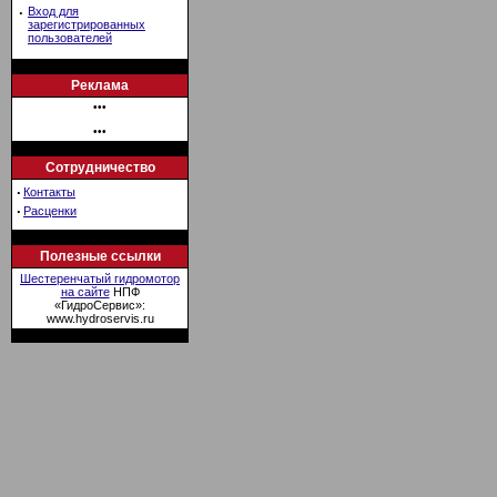
·
Вход для
зарегистрированных
пользователей
Реклама
•••
•••
Сотрудничество
·
Контакты
·
Расценки
Полезные ссылки
Шестеренчатый гидромотор
на сайте
НПФ
«ГидроСервис»:
www.hydroservis.ru