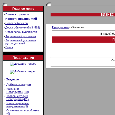
Главное меню
·
Главная страница
БИЗНЕС 
·
Новости предприятий
·
Новости бизнеса
·
Предприятие
->Вакансии
Доска объявлений (34562)
·
Отраслевой рубрикатор
В нашей ба
·
Алфавитный указатель
П
·
Алфавитный указатель
руководителей
·
Поиск
Предложения
Co
·
Тендеры
·
Добавить тендер
·
Вакансии
Петербурга (108)
·
Товары и услуги
Петербурга (411)
·
Инвестиционные
предложения (5)
·
Организации приобретут
(0)