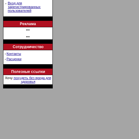
·
Вход для
зарегистрированных
пользователей
Реклама
•••
•••
Сотрудничество
·
Контакты
·
Расценки
Полезные ссылки
Хочу
похудеть без вреда для
здоровья