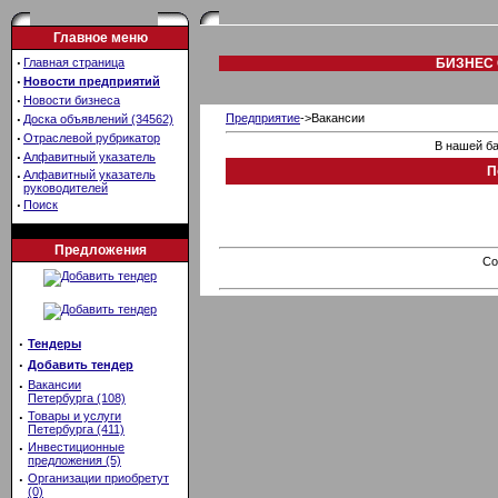
Главное меню
·
Главная страница
БИЗНЕС 
·
Новости предприятий
·
Новости бизнеса
·
Предприятие
->Вакансии
Доска объявлений (34562)
·
Отраслевой рубрикатор
В нашей ба
·
Алфавитный указатель
П
·
Алфавитный указатель
руководителей
·
Поиск
Предложения
Co
·
Тендеры
·
Добавить тендер
·
Вакансии
Петербурга (108)
·
Товары и услуги
Петербурга (411)
·
Инвестиционные
предложения (5)
·
Организации приобретут
(0)