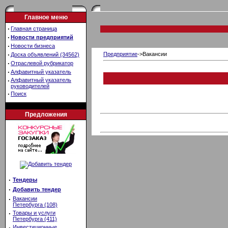
Главное меню
·
Главная страница
·
Новости предприятий
·
Новости бизнеса
·
Предприятие
->Вакансии
Доска объявлений (34562)
·
Отраслевой рубрикатор
·
Алфавитный указатель
·
Алфавитный указатель
руководителей
·
Поиск
Предложения
·
Тендеры
·
Добавить тендер
·
Вакансии
Петербурга (108)
·
Товары и услуги
Петербурга (411)
·
Инвестиционные