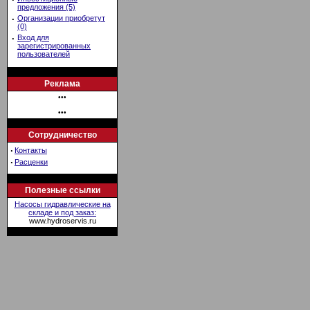
предложения (5)
·
Организации приобретут
(0)
·
Вход для
зарегистрированных
пользователей
Реклама
•••
•••
Сотрудничество
·
Контакты
·
Расценки
Полезные ссылки
Насосы гидравлические на
складе и под заказ:
www.hydroservis.ru