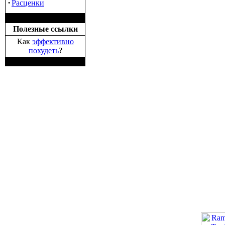
·
Расценки
Полезные ссылки
Как
эффективно
похудеть
?