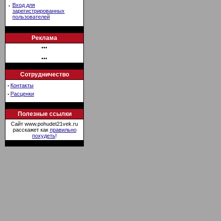
·
Вход для
зарегистрированных
пользователей
Реклама
•••
•••
Сотрудничество
·
Контакты
·
Расценки
Полезные ссылки
Сайт www.pohudet21vek.ru
расскажет как
правильно
похудеть
!