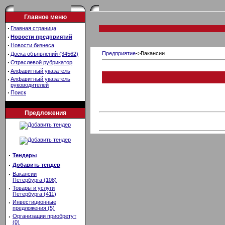
Главное меню
·
Главная страница
·
Новости предприятий
·
Новости бизнеса
·
Предприятие
->Вакансии
Доска объявлений (34562)
·
Отраслевой рубрикатор
·
Алфавитный указатель
·
Алфавитный указатель
руководителей
·
Поиск
Предложения
·
Тендеры
·
Добавить тендер
·
Вакансии
Петербурга (108)
·
Товары и услуги
Петербурга (411)
·
Инвестиционные
предложения (5)
·
Организации приобретут
(0)