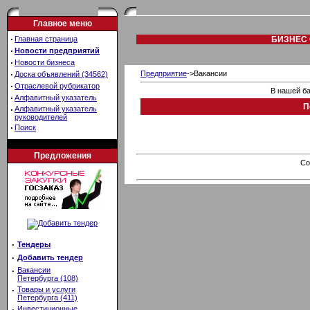
Главное меню
·
Главная страница
БИЗНЕС 
·
Новости предприятий
·
Новости бизнеса
·
Предприятие
->Вакансии
Доска объявлений (34562)
·
Отраслевой рубрикатор
В нашей ба
·
Алфавитный указатель
П
·
Алфавитный указатель
руководителей
·
Поиск
Предложения
Co
·
Тендеры
·
Добавить тендер
·
Вакансии
Петербурга (108)
·
Товары и услуги
Петербурга (411)
·
Инвестиционные