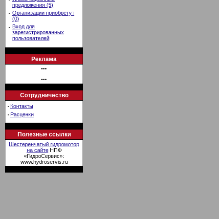
предложения (5)
·
Организации приобретут
(0)
·
Вход для
зарегистрированных
пользователей
Реклама
•••
•••
Сотрудничество
·
Контакты
·
Расценки
Полезные ссылки
Шестеренчатый гидромотор
на сайте
НПФ
«ГидроСервис»:
www.hydroservis.ru