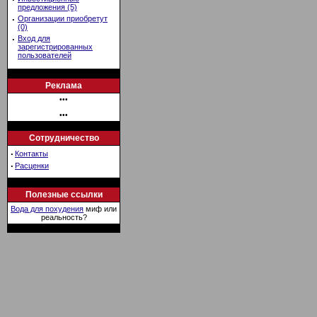
предложения (5)
·
Организации приобретут
(0)
·
Вход для
зарегистрированных
пользователей
Реклама
•••
•••
Сотрудничество
·
Контакты
·
Расценки
Полезные ссылки
Вода для похудения
миф или
реальность?