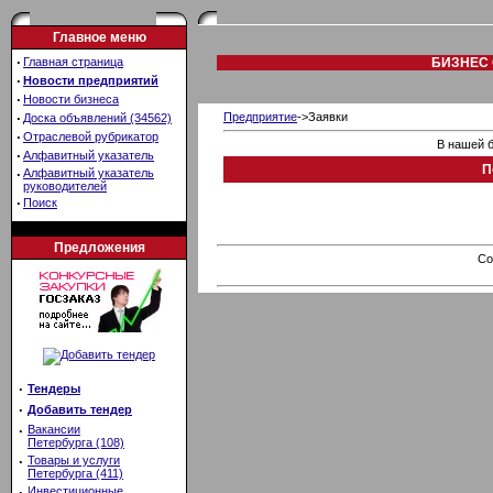
Главное меню
·
Главная страница
БИЗНЕС 
·
Новости предприятий
·
Новости бизнеса
·
Предприятие
->Заявки
Доска объявлений (34562)
·
Отраслевой рубрикатор
В нашей б
·
Алфавитный указатель
П
·
Алфавитный указатель
руководителей
·
Поиск
Предложения
Co
·
Тендеры
·
Добавить тендер
·
Вакансии
Петербурга (108)
·
Товары и услуги
Петербурга (411)
·
Инвестиционные