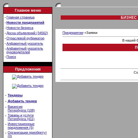
Главное меню
·
Главная страница
БИЗНЕС 
·
Новости предприятий
·
Новости бизнеса
·
Предприятие
->Заявки
Доска объявлений (34562)
·
Отраслевой рубрикатор
В нашей б
·
Алфавитный указатель
П
·
Алфавитный указатель
руководителей
·
Поиск
Предложения
Co
·
Тендеры
·
Добавить тендер
·
Вакансии
Петербурга (108)
·
Товары и услуги
Петербурга (411)
·
Инвестиционные
предложения (5)
·
Организации приобретут
(0)