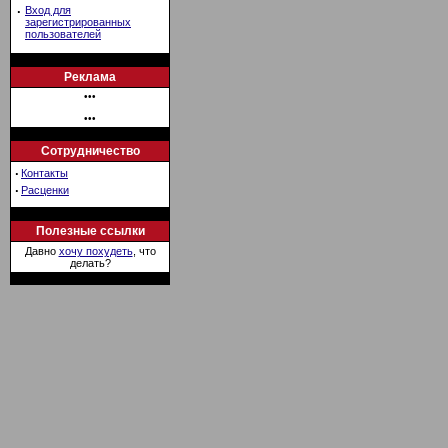
·
Вход для
зарегистрированных
пользователей
Реклама
•••
•••
Сотрудничество
·
Контакты
·
Расценки
Полезные ссылки
Давно
хочу похудеть
, что
делать?