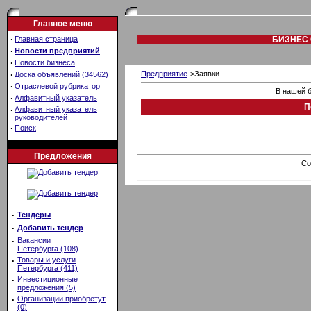
Главное меню
·
Главная страница
БИЗНЕС 
·
Новости предприятий
·
Новости бизнеса
·
Предприятие
->Заявки
Доска объявлений (34562)
·
Отраслевой рубрикатор
В нашей б
·
Алфавитный указатель
П
·
Алфавитный указатель
руководителей
·
Поиск
Предложения
Co
·
Тендеры
·
Добавить тендер
·
Вакансии
Петербурга (108)
·
Товары и услуги
Петербурга (411)
·
Инвестиционные
предложения (5)
·
Организации приобретут
(0)