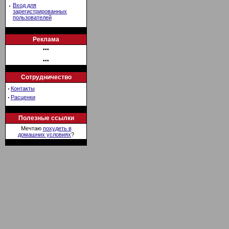
·
Вход для
зарегистрированных
пользователей
Реклама
•••
•••
Сотрудничество
·
Контакты
·
Расценки
Полезные ссылки
Мечтаю
похудеть в
домашних условиях
?