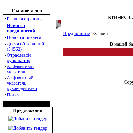
Главное меню
БИЗНЕС С
·
Главная страница
·
Новости
предприятий
Предприятие
->Заявки
·
Новости бизнеса
·
Доска объявлений
В нашей ба
(34562)
·
Отраслевой
рубрикатор
·
Алфавитный
указатель
·
Алфавитный
Copy
указатель
руководителей
·
Поиск
Предложения