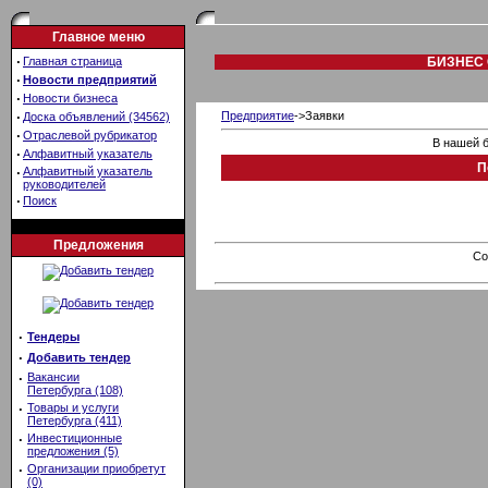
Главное меню
·
Главная страница
БИЗНЕС 
·
Новости предприятий
·
Новости бизнеса
·
Предприятие
->Заявки
Доска объявлений (34562)
·
Отраслевой рубрикатор
В нашей б
·
Алфавитный указатель
П
·
Алфавитный указатель
руководителей
·
Поиск
Предложения
Co
·
Тендеры
·
Добавить тендер
·
Вакансии
Петербурга (108)
·
Товары и услуги
Петербурга (411)
·
Инвестиционные
предложения (5)
·
Организации приобретут
(0)