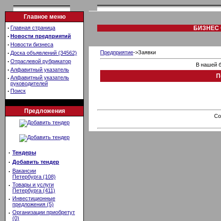
Главное меню
·
Главная страница
БИЗНЕС 
·
Новости предприятий
·
Новости бизнеса
·
Предприятие
->Заявки
Доска объявлений (34562)
·
Отраслевой рубрикатор
В нашей б
·
Алфавитный указатель
П
·
Алфавитный указатель
руководителей
·
Поиск
Предложения
Co
·
Тендеры
·
Добавить тендер
·
Вакансии
Петербурга (108)
·
Товары и услуги
Петербурга (411)
·
Инвестиционные
предложения (5)
·
Организации приобретут
(0)