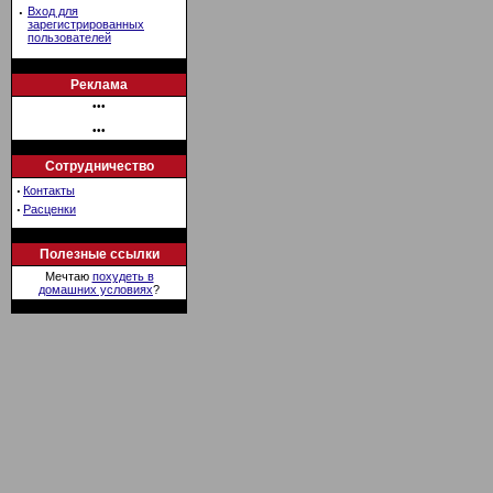
·
Вход для
зарегистрированных
пользователей
Реклама
•••
•••
Сотрудничество
·
Контакты
·
Расценки
Полезные ссылки
Мечтаю
похудеть в
домашних условиях
?