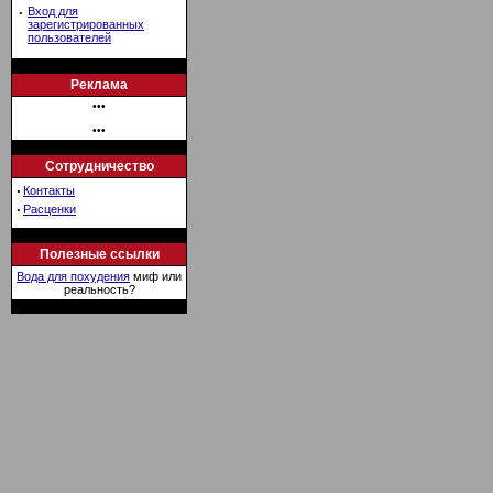
·
Вход для
зарегистрированных
пользователей
Реклама
•••
•••
Сотрудничество
·
Контакты
·
Расценки
Полезные ссылки
Вода для похудения
миф или
реальность?