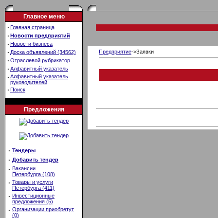
Главное меню
·
Главная страница
·
Новости предприятий
·
Новости бизнеса
·
Предприятие
->Заявки
Доска объявлений (34562)
·
Отраслевой рубрикатор
·
Алфавитный указатель
·
Алфавитный указатель
руководителей
·
Поиск
Предложения
·
Тендеры
·
Добавить тендер
·
Вакансии
Петербурга (108)
·
Товары и услуги
Петербурга (411)
·
Инвестиционные
предложения (5)
·
Организации приобретут
(0)