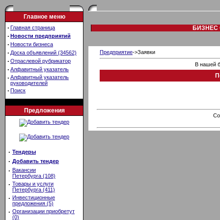
Главное меню
·
Главная страница
БИЗНЕС 
·
Новости предприятий
·
Новости бизнеса
·
Предприятие
->Заявки
Доска объявлений (34562)
·
Отраслевой рубрикатор
В нашей б
·
Алфавитный указатель
П
·
Алфавитный указатель
руководителей
·
Поиск
Предложения
Co
·
Тендеры
·
Добавить тендер
·
Вакансии
Петербурга (108)
·
Товары и услуги
Петербурга (411)
·
Инвестиционные
предложения (5)
·
Организации приобретут
(0)