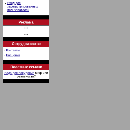
·
Вход для
зарегистрированных
пользователей
Реклама
•••
•••
Сотрудничество
·
Контакты
·
Расценки
Полезные ссылки
Вода для похудения
миф или
реальность?