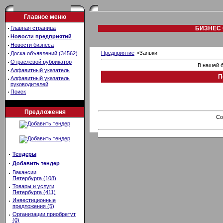
Главное меню
·
Главная страница
БИЗНЕС 
·
Новости предприятий
·
Новости бизнеса
·
Предприятие
->Заявки
Доска объявлений (34562)
·
Отраслевой рубрикатор
В нашей б
·
Алфавитный указатель
П
·
Алфавитный указатель
руководителей
·
Поиск
Предложения
Co
·
Тендеры
·
Добавить тендер
·
Вакансии
Петербурга (108)
·
Товары и услуги
Петербурга (411)
·
Инвестиционные
предложения (5)
·
Организации приобретут
(0)