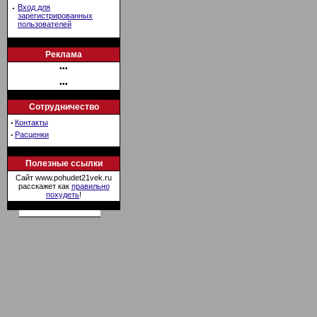
·
Вход для
зарегистрированных
пользователей
Реклама
•••
•••
Сотрудничество
·
Контакты
·
Расценки
Полезные ссылки
Сайт www.pohudet21vek.ru
расскажет как
правильно
похудеть
!