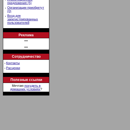
предложения (5)
·
Организации приобретут
(0)
·
Вход для
зарегистрированных
пользователей
Реклама
•••
•••
Сотрудничество
·
Контакты
·
Расценки
Полезные ссылки
Мечтаю
похудеть в
домашних условиях
?