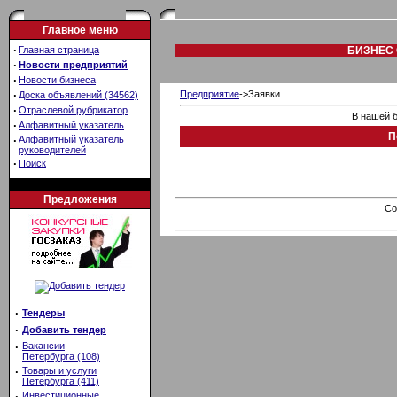
Главное меню
·
Главная страница
БИЗНЕС 
·
Новости предприятий
·
Новости бизнеса
·
Предприятие
->Заявки
Доска объявлений (34562)
·
Отраслевой рубрикатор
В нашей б
·
Алфавитный указатель
П
·
Алфавитный указатель
руководителей
·
Поиск
Предложения
Co
·
Тендеры
·
Добавить тендер
·
Вакансии
Петербурга (108)
·
Товары и услуги
Петербурга (411)
·
Инвестиционные