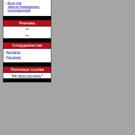
·
Вход для
зарегистрированных
пользователей
Реклама
•••
•••
Сотрудничество
·
Контакты
·
Расценки
Полезные ссылки
Как
легко похудеть
?