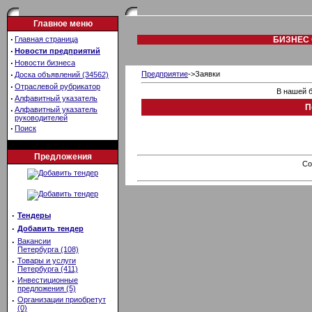
Главное меню
·
Главная страница
БИЗНЕС 
·
Новости предприятий
·
Новости бизнеса
·
Предприятие
->Заявки
Доска объявлений (34562)
·
Отраслевой рубрикатор
В нашей б
·
Алфавитный указатель
П
·
Алфавитный указатель
руководителей
·
Поиск
Предложения
Co
·
Тендеры
·
Добавить тендер
·
Вакансии
Петербурга (108)
·
Товары и услуги
Петербурга (411)
·
Инвестиционные
предложения (5)
·
Организации приобретут
(0)