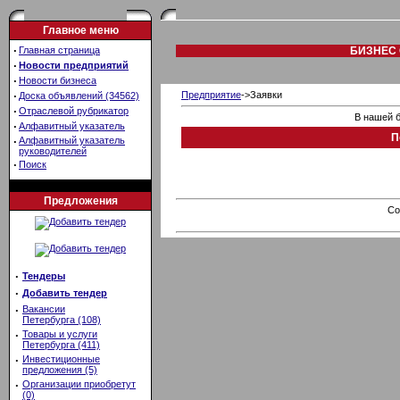
Главное меню
·
Главная страница
БИЗНЕС 
·
Новости предприятий
·
Новости бизнеса
·
Предприятие
->Заявки
Доска объявлений (34562)
·
Отраслевой рубрикатор
В нашей б
·
Алфавитный указатель
П
·
Алфавитный указатель
руководителей
·
Поиск
Предложения
Co
·
Тендеры
·
Добавить тендер
·
Вакансии
Петербурга (108)
·
Товары и услуги
Петербурга (411)
·
Инвестиционные
предложения (5)
·
Организации приобретут
(0)