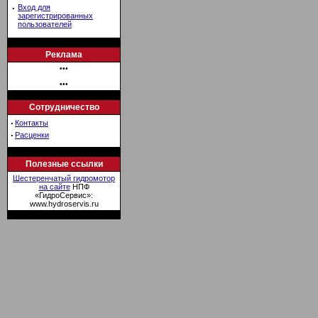
·
Вход для
зарегистрированных
пользователей
Реклама
•••
•••
Сотрудничество
·
Контакты
·
Расценки
Полезные ссылки
Шестеренчатый гидромотор
на сайте
НПФ
«ГидроСервис»:
www.hydroservis.ru