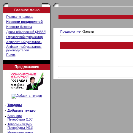
Главное меню
·
Главная страница
·
Новости предприятий
·
Новости бизнеса
·
Предприятие
->Заявки
Доска объявлений (34562)
·
Отраслевой рубрикатор
·
Алфавитный указатель
·
Алфавитный указатель
руководителей
·
Поиск
Предложения
·
Тендеры
·
Добавить тендер
·
Вакансии
Петербурга (108)
·
Товары и услуги
Петербурга (411)
·
Инвестиционные