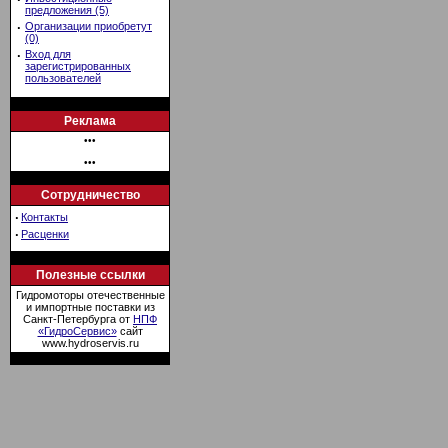
предложения (5)
·
Организации приобретут
(0)
·
Вход для
зарегистрированных
пользователей
Реклама
•••
•••
Сотрудничество
·
Контакты
·
Расценки
Полезные ссылки
Гидромоторы отечественные
и импортные поставки из
Санкт-Петербурга от
НПФ
«ГидроСервис»
сайт
www.hydroservis.ru