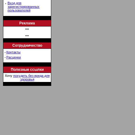
·
Вход для
зарегистрированных
пользователей
Реклама
•••
•••
Сотрудничество
·
Контакты
·
Расценки
Полезные ссылки
Хочу
похудеть без вреда для
здоровья