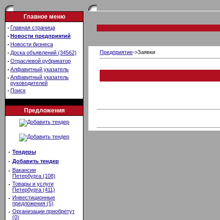
Главное меню
·
Главная страница
·
Новости предприятий
·
Новости бизнеса
·
Предприятие
->Заявки
Доска объявлений (34562)
·
Отраслевой рубрикатор
·
Алфавитный указатель
·
Алфавитный указатель
руководителей
·
Поиск
Предложения
·
Тендеры
·
Добавить тендер
·
Вакансии
Петербурга (108)
·
Товары и услуги
Петербурга (411)
·
Инвестиционные
предложения (5)
·
Организации приобретут
(0)