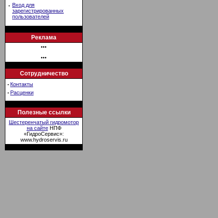
·
Вход для
зарегистрированных
пользователей
Реклама
•••
•••
Сотрудничество
·
Контакты
·
Расценки
Полезные ссылки
Шестеренчатый гидромотор
на сайте
НПФ
«ГидроСервис»:
www.hydroservis.ru