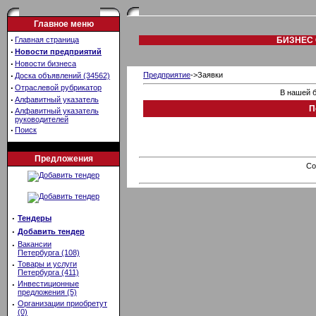
Главное меню
·
Главная страница
БИЗНЕС 
·
Новости предприятий
·
Новости бизнеса
·
Предприятие
->Заявки
Доска объявлений (34562)
·
Отраслевой рубрикатор
В нашей б
·
Алфавитный указатель
П
·
Алфавитный указатель
руководителей
·
Поиск
Предложения
Co
·
Тендеры
·
Добавить тендер
·
Вакансии
Петербурга (108)
·
Товары и услуги
Петербурга (411)
·
Инвестиционные
предложения (5)
·
Организации приобретут
(0)