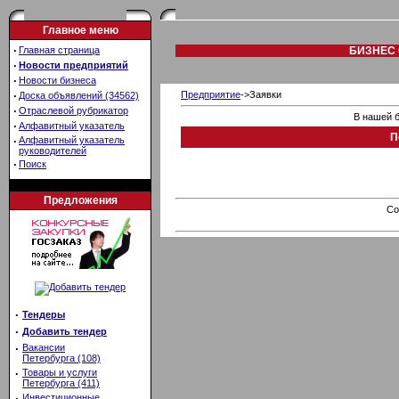
Главное меню
·
Главная страница
БИЗНЕС 
·
Новости предприятий
·
Новости бизнеса
·
Предприятие
->Заявки
Доска объявлений (34562)
·
Отраслевой рубрикатор
В нашей б
·
Алфавитный указатель
П
·
Алфавитный указатель
руководителей
·
Поиск
Предложения
Co
·
Тендеры
·
Добавить тендер
·
Вакансии
Петербурга (108)
·
Товары и услуги
Петербурга (411)
·
Инвестиционные