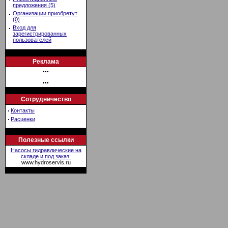
предложения (5)
·
Организации приобретут
(0)
·
Вход для
зарегистрированных
пользователей
Реклама
•••
•••
Сотрудничество
·
Контакты
·
Расценки
Полезные ссылки
Насосы гидравлические на
складе и под заказ:
www.hydroservis.ru