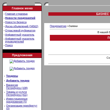
Главное меню
·
Главная страница
БИЗНЕС 
·
Новости предприятий
·
Новости бизнеса
·
Предприятие
->Заявки
Доска объявлений (34562)
·
Отраслевой рубрикатор
В нашей б
·
Алфавитный указатель
П
·
Алфавитный указатель
руководителей
·
Поиск
Предложения
Co
·
Тендеры
·
Добавить тендер
·
Вакансии
Петербурга (108)
·
Товары и услуги
Петербурга (411)
·
Инвестиционные
предложения (5)
·
Организации приобретут
(0)