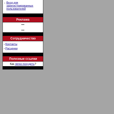
·
Вход для
зарегистрированных
пользователей
Реклама
•••
•••
Сотрудничество
·
Контакты
·
Расценки
Полезные ссылки
Как
легко похудеть
?