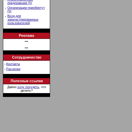
предложения (5)
·
Организации приобретут
(0)
·
Вход для
зарегистрированных
пользователей
Реклама
•••
•••
Сотрудничество
·
Контакты
·
Расценки
Полезные ссылки
Давно
хочу похудеть
, что
делать?