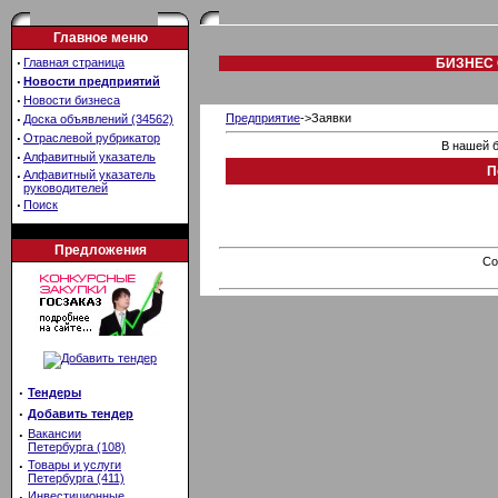
Главное меню
·
Главная страница
БИЗНЕС 
·
Новости предприятий
·
Новости бизнеса
·
Предприятие
->Заявки
Доска объявлений (34562)
·
Отраслевой рубрикатор
В нашей б
·
Алфавитный указатель
П
·
Алфавитный указатель
руководителей
·
Поиск
Предложения
Co
·
Тендеры
·
Добавить тендер
·
Вакансии
Петербурга (108)
·
Товары и услуги
Петербурга (411)
·
Инвестиционные