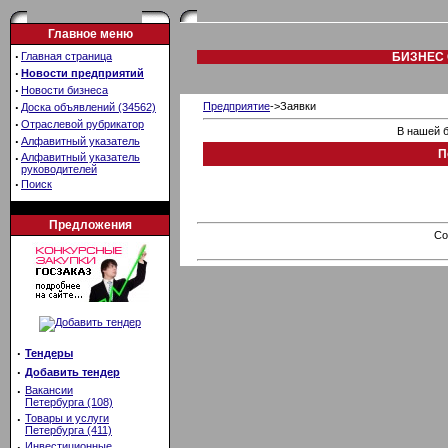
Главное меню
·
Главная страница
БИЗНЕС 
·
Новости предприятий
·
Новости бизнеса
·
Предприятие
->Заявки
Доска объявлений (34562)
·
Отраслевой рубрикатор
В нашей б
·
Алфавитный указатель
П
·
Алфавитный указатель
руководителей
·
Поиск
Предложения
Co
·
Тендеры
·
Добавить тендер
·
Вакансии
Петербурга (108)
·
Товары и услуги
Петербурга (411)
·
Инвестиционные