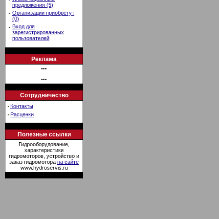
предложения (5)
·
Организации приобретут
(0)
·
Вход для
зарегистрированных
пользователей
Реклама
•••
•••
Сотрудничество
·
Контакты
·
Расценки
Полезные ссылки
Гидрооборудование,
характеристики
гидромоторов, устройство и
заказ гидромотора
на сайте
www.hydroservis.ru