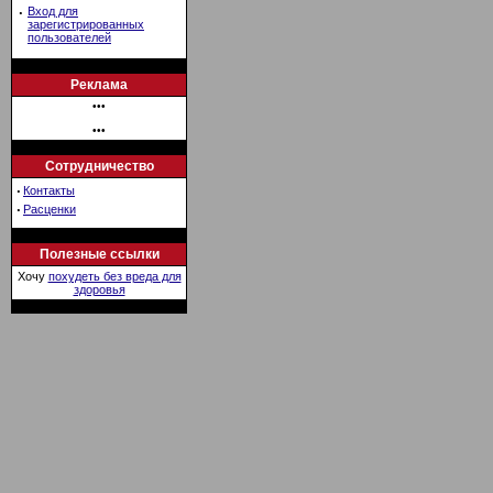
·
Вход для
зарегистрированных
пользователей
Реклама
•••
•••
Сотрудничество
·
Контакты
·
Расценки
Полезные ссылки
Хочу
похудеть без вреда для
здоровья