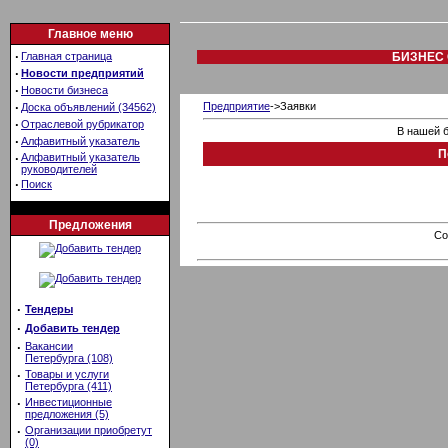
Главное меню
·
Главная страница
БИЗНЕС 
·
Новости предприятий
·
Новости бизнеса
·
Предприятие
->Заявки
Доска объявлений (34562)
·
Отраслевой рубрикатор
В нашей б
·
Алфавитный указатель
П
·
Алфавитный указатель
руководителей
·
Поиск
Предложения
Co
·
Тендеры
·
Добавить тендер
·
Вакансии
Петербурга (108)
·
Товары и услуги
Петербурга (411)
·
Инвестиционные
предложения (5)
·
Организации приобретут
(0)