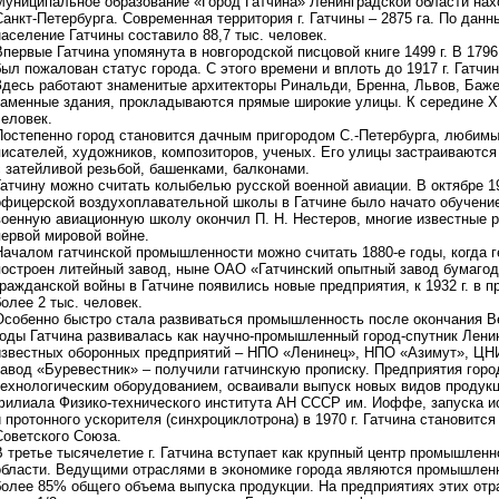
Муниципальное образование «Город Гатчина» Ленинградской области нахо
Санкт-Петербурга. Современная территория г. Гатчины – 2875 га. По данн
население Гатчины составило 88,7 тыс. человек.
Впервые Гатчина упомянута в новгородской писцовой книге 1499 г. В 1796
был пожалован статус города. С этого времени и вплоть до 1917 г. Гатч
Здесь работают знаменитые архитекторы Ринальди, Бренна, Львов, Бажен
каменные здания, прокладываются прямые широкие улицы. К середине XIX
человек.
Постепенно город становится дачным пригородом С.-Петербурга, любим
писателей, художников, композиторов, ученых. Его улицы застраивают
с затейливой резьбой, башенками, балконами.
Гатчину можно считать колыбелью русской военной авиации. В октябре 19
офицерской воздухоплавательной школы в Гатчине было начато обучение
военную авиационную школу окончил П. Н. Нестеров, многие известные р
первой мировой войне.
Началом гатчинской промышленности можно считать 1880-е годы, когда 
построен литейный завод, ныне ОАО «Гатчинский опытный завод бумаго
гражданской войны в Гатчине появились новые предприятия, к 1932 г. в 
более 2 тыс. человек.
Особенно быстро стала развиваться промышленность после окончания В
годы Гатчина развивалась как научно-промышленный город-спутник Лени
известных оборонных предприятий – НПО «Ленинец», НПО «Азимут», ЦН
завод «Буревестник» – получили гатчинскую прописку. Предприятия го
технологическим оборудованием, осваивали выпуск новых видов продукци
филиала Физико-технического института АН СССР им. Иоффе, запуска исс
и протонного ускорителя (синхроциклотрона) в 1970 г. Гатчина становит
Советского Союза.
В третье тысячелетие г. Гатчина вступает как крупный центр промышленн
области. Ведущими отраслями в экономике города являются промышленн
более 85% общего объема выпуска продукции. На предприятиях этих отр