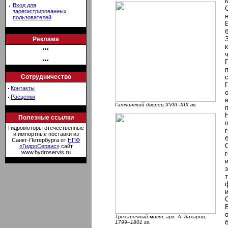
·
Вход для
зарегистрированных
пользователей
Реклама
•••
•••
Сотрудничество
·
Контакты
·
Расценки
Гатчинский дворец XVIII–XIX вв.
Полезные ссылки
Гидромоторы отечественные
и импортные поставки из
Санкт-Петербурга от
НПФ
«ГидроСервис»
сайт
www.hydroservis.ru
Трехарочный мост, арх. А. Захаров,
1799–1801 гг.