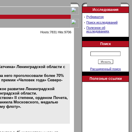
Исследования
·
Рубрикатор
·
Поиск исследований
·
Полезное об
исследованиях
Hosts:7831 Hits:9706
Поиск
атчина» Ленинградской области с
Расширенный поиск
 за него проголосовали более 70%
Полезные ссылки
т премии «Человек года» Северо-
ское развитие Ленинградской
нградской области.
твом» II степени, орденом Почета,
аниила Московского, медалью
ому флоту».