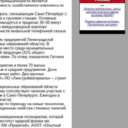
Реклама
ы промышленности является
ивость хозяйственного комплекса по
•••
Дизель-генераторы, щиты
автоматического ввода
ороги, связывающие Санкт-Петербург с
резерва (ЩАВР)
а и грузовая станция. Основные
Ремонт квартир в Санкт-
 находятся в пределах 30–50 минут
Петербурге под ключ
ен международный аэропорт
м числе мобильной телефонной связью
их предприятий Ленинградской
ных образований области). В
5-е место среди муниципальных
й продукции (31% общего
иями. По этому показателю Гатчина
приятия и более 70 малых
ые и средние предприятия. Доля
жных работ. Два крупных
К» ПО «Ленстройматериалы» – строят
иципальных образований области
му способствует наличие участков с
м в Санкт-Петербурге. Ежегодно в
ласти).
р по переходу на новые технологии,
ционные свойства стеновых панелей,
нновационным потенциалом, который
институт ядерной физики им.
И КМ «Прометей», АООТ «Опытный