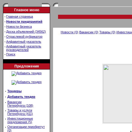
Главное меню
·
Главная страница
·
Новости предприятий
·
Новости бизнеса
·
Доска объявлений (34562)
Новости (0)
Вакансии (0)
Товары (0)
Инвестици
·
Отраслевой рубрикатор
·
Алфавитный указатель
·
Алфавитный указатель
руководителей
·
Поиск
Предложения
·
Тендеры
·
Добавить тендер
·
Вакансии
Петербурга (108)
·
Товары и услуги
Петербурга (411)
·
Инвестиционные
предложения (5)
·
Организации приобретут
(0)