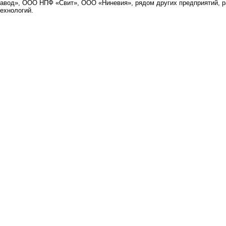
завод», ООО НПФ «Свит», ООО «Ниневия», рядом других предприятий, 
технологий.