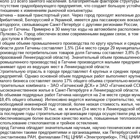
около 1/3 всего занятого населения. Благоприятным фактором структур
отсутствие градообразующего предприятия, что создает большую устойч
отношению к изменениям рыночной конъюнктуры.
Гатчина – важный транспортный узел. Через город проходят железные д
Прибалтикой, Белоруссией и Украиной, имеется два пассажирских вокзал
автодороги, связывающие Санкт-Петербург с другими регионами России,
езды от Гатчины. Примерно в 30 минутах езды на автомобиле располож
«Пулково-2». Город обеспечен всеми современными видами связи, в то
и доступом в Интернет.
В общем объеме промышленного производства по кругу крупных и средн
области доля Гатчины составляет 1,5% (14-е место среди 29 муниципаль
производстве потребительских товаров доля Гатчины составляет 3,8% (
образований Ленинградской области). Значительный объем промышленно
промышленного производства) в Гатчине производится малыми предприят
занимает одно из ведущих мест в Ленинградской области.
Строительную отрасль в городе представляют 4 крупных и средних пред
предприятий. Однако основной объем подрядных работ выполняют крупн
малого бизнеса составляет около 17% общего объема строительно-монта
строительных комбината – ЗАО «Гатчинский ДСК» и ЗАО «Гатчинский СС
высококачественное жилье в Санкт-Петербурге и Ленинградской области.
По объемам подрядных работ Гатчина находится на 2-м месте среди мун
(18,4% общего объема). Интенсивно ведется жилищное строительство, че
необходимой инженерной подготовкой, более низкая стоимость жилья, че
городе вводится более 30 тыс. кв. м жилья (3-е место в Ленинградской об
За последние годы строительные организации города осуществили ряд ме
обеспечивающие более высокое качество жилья, повышенные теплоизоля
использование стеклопакетов и тройное остекление.
Город Гатчина обладает значительным научным, научно-техническим и и
представлен такими предприятиями и организациями, как Петербургский 
Константинова РАН, филиалами ГНЦ ЦНИИ «Электроприбор», ГНЦ ЦНИ