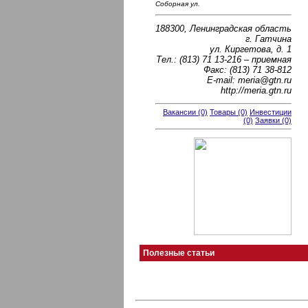
Соборная ул.
188300, Ленинградская область
г. Гатчина
ул. Киргетова, д. 1
Тел.: (813) 71 13-216 – приемная
Факс: (813) 71 38-812
E-mail: meria@gtn.ru
http://meria.gtn.ru
Вакансии (0)
Товары (0)
Инвестиции
(0)
Заявки (0)
Полезные статьи