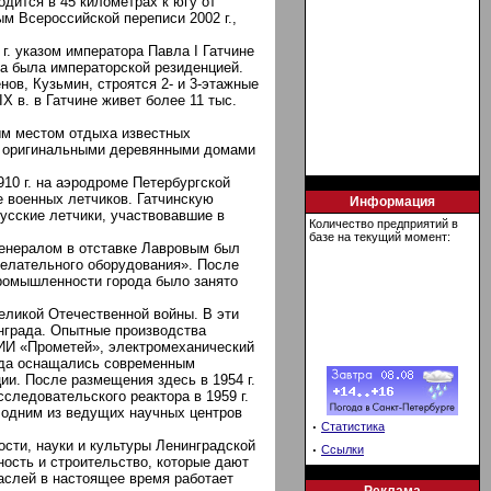
дится в 45 километрах к югу от
ым Всероссийской переписи 2002 г.,
 г. указом императора Павла I Гатчине
ина была императорской резиденцией.
ов, Кузьмин, строятся 2- и 3-этажные
 в. в Гатчине живет более 11 тыс.
ым местом отдыха известных
ся оригинальными деревянными домами
10 г. на аэродроме Петербургской
 военных летчиков. Гатчинскую
Информация
усские летчики, участвовавшие в
Количество предприятий в
базе на текущий момент:
генералом в отставке Лавровым был
делательного оборудования». После
промышленности города было занято
еликой Отечественной войны. В эти
нграда. Опытные производства
ИИ «Прометей», электромеханический
рода оснащались современным
и. После размещения здесь в 1954 г.
ледовательского реактора в 1959 г.
ся одним из ведущих научных центров
·
Статистика
ости, науки и культуры Ленинградской
·
Ссылки
ость и строительство, которые дают
аслей в настоящее время работает