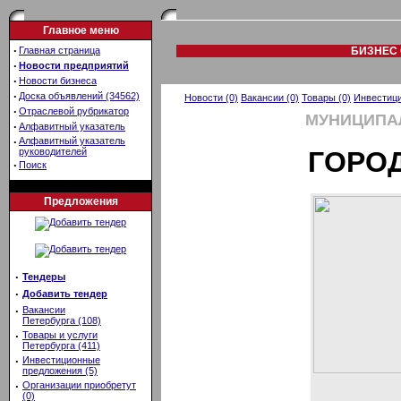
Главное меню
·
Главная страница
БИЗНЕС 
·
Новости предприятий
·
Новости бизнеса
·
Доска объявлений (34562)
Новости (0)
Вакансии (0)
Товары (0)
Инвестици
·
Отраслевой рубрикатор
МУНИЦИПА
·
Алфавитный указатель
·
Алфавитный указатель
руководителей
ГОРО
·
Поиск
Предложения
·
Тендеры
·
Добавить тендер
·
Вакансии
Петербурга (108)
·
Товары и услуги
Петербурга (411)
·
Инвестиционные
предложения (5)
·
Организации приобретут
(0)