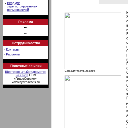
·
Вход для
зарегистрированных
пользователей
Реклама
•••
•••
Сотрудничество
·
Контакты
·
Расценки
Полезные ссылки
Старая часть города
Шестеренчатый гидромотор
на сайте
НПФ
«ГидроСервис»:
www.hydroservis.ru