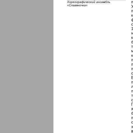
Хореографический ансамбль
«Славяночка»