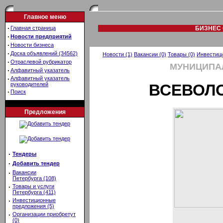
Главное меню
·
Главная страница
БИЗНЕС 
·
Новости предприятий
·
Новости бизнеса
·
Доска объявлений (34562)
Новости (1)
Вакансии (0)
Товары (0)
Инвестици
·
Отраслевой рубрикатор
МУНИЦИПА
·
Алфавитный указатель
·
Алфавитный указатель
руководителей
ВСЕВОЛ
·
Поиск
Предложения
·
Тендеры
·
Добавить тендер
·
Вакансии
Петербурга (108)
·
Товары и услуги
Петербурга (411)
·
Инвестиционные
предложения (5)
·
Организации приобретут
(0)