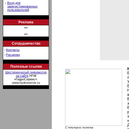
·
Вход для
зарегистрированных
пользователей
Реклама
•••
•••
Сотрудничество
·
Контакты
·
Расценки
Полезные ссылки
Шестеренчатый гидромотор
на сайте
НПФ
«ГидроСервис»:
www.hydroservis.ru
С птичьего полета