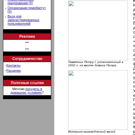
предложения (5)
·
Организации приобретут
(0)
·
Вход для
зарегистрированных
пользователей
Реклама
•••
•••
Сотрудничество
Памятник Петру I, установленный в
·
Контакты
1832 г. на месте домика Петра
·
Расценки
Полезные ссылки
Мечтаю
похудеть в
домашних условиях
?
Историко-краеведческий музей