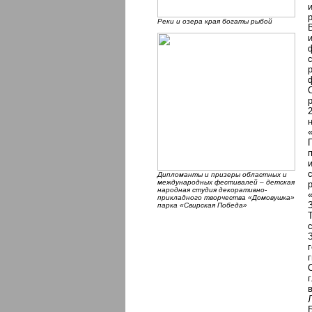
Реки и озера края богаты рыбой
Дипломанты и призеры областных и
международных фестивалей – детская
народная студия декоративно-
прикладного творчества «Домовушка»
парка «Свирская Победа»