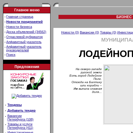
Главное меню
·
Главная страница
БИЗНЕС 
·
Новости предприятий
·
Новости бизнеса
·
Доска объявлений (34562)
Новости (0)
Вакансии (0)
Товары (0)
Инвестици
·
Отраслевой рубрикатор
МУНИЦИПА
·
Алфавитный указатель
·
Алфавитный указатель
руководителей
ЛОДЕЙНОП
·
Поиск
Предложения
На северо-западе
русской земли
Есть город Лодейное
Поле.
Отсюда на Балтику
шли корабли –
Им выпала славная
доля…
·
Тендеры
·
Добавить тендер
·
Вакансии
Петербурга (108)
·
Товары и услуги
Петербурга (411)
·
Инвестиционные