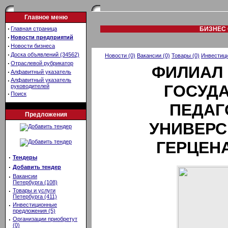
Главное меню
·
Главная страница
БИЗНЕС 
·
Новости предприятий
·
Новости бизнеса
·
Доска объявлений (34562)
Новости (0)
Вакансии (0)
Товары (0)
Инвестици
·
Отраслевой рубрикатор
ФИЛИАЛ
·
Алфавитный указатель
·
Алфавитный указатель
ГОСУД
руководителей
·
Поиск
ПЕДАГ
Предложения
УНИВЕРСИ
ГЕРЦЕНА
·
Тендеры
·
Добавить тендер
·
Вакансии
Петербурга (108)
·
Товары и услуги
Петербурга (411)
·
Инвестиционные
предложения (5)
·
Организации приобретут
(0)