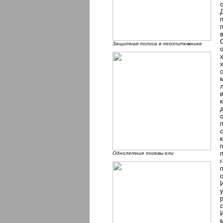
Защитная полоса в лесопитомнике
Однолетние посевы ели