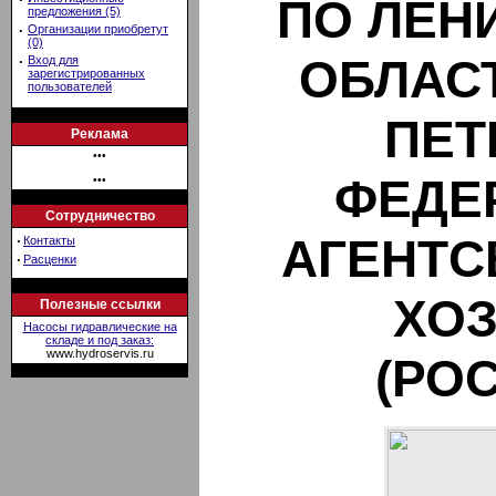
ПО ЛЕН
предложения (5)
·
Организации приобретут
(0)
ОБЛАСТ
·
Вход для
зарегистрированных
пользователей
ПЕТ
Реклама
•••
ФЕДЕ
•••
Сотрудничество
АГЕНТС
·
Контакты
·
Расценки
ХО
Полезные ссылки
Насосы гидравлические на
складе и под заказ:
www.hydroservis.ru
(РО