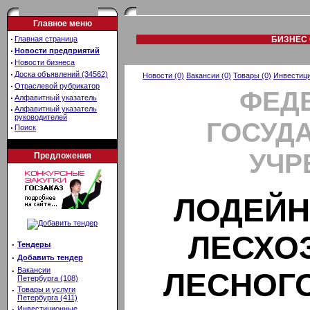
Главное меню
·
Главная страница
БИЗНЕС 
·
Новости предприятий
·
Новости бизнеса
·
Доска объявлений (34562)
Новости (0)
Вакансии (0)
Товары (0)
Инвестици
·
Отраслевой рубрикатор
ФЕД
·
Алфавитный указатель
·
Алфавитный указатель
руководителей
ГОСУД
·
Поиск
УЧР
Предложения
ЛОДЕЙН
ЛЕСХО
·
Тендеры
·
Добавить тендер
·
Вакансии
ЛЕСНОГ
Петербурга (108)
·
Товары и услуги
Петербурга (411)
·
Инвестиционные