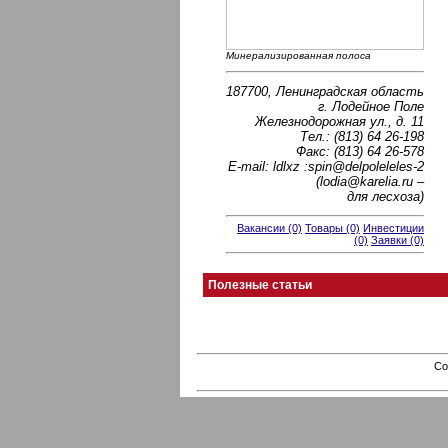
Минерализированная полоса
187700, Ленинградская область
г. Лодейное Поле
Железнодорожная ул., д. 11
Тел.: (813) 64 26-198
Факс: (813) 64 26-578
Е-mail: ldlxz :spin@delpoleleles-2
(lodia@karelia.ru –
для лесхоза)
Вакансии (0)
Товары (0)
Инвестиции
(0)
Заявки (0)
Полезные статьи
Co