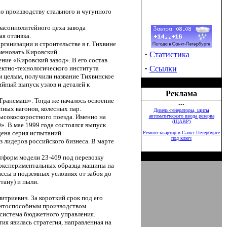
 по производству стального и чугунного
фасоннолитейного цеха завода
ая отливка.
анизации и строительстве в г. Тихвине
именовать Кировский
·
Статистика
ние «Кировский завод». В его состав
·
ектно-технологического института
Ссылки
ым целым, получили название Тихвинское
ийный выпуск узлов и деталей к
Реклама
Трансмаш». Тогда же началось освоение
•••
ных вагонов, колесных пар.
Дизель-генераторы, щиты
ысокоскоростного поезда. Именно на
автоматического ввода резерва
(ЩАВР)
». В мае 1999 года состоялся выпуск
дена серия испытаний.
Ремонт квартир в Санкт-Петербурге
под ключ
 лидеров российского бизнеса. В марте
тформ модели 23-469 под перевозку
а экспериментальных образца машины на
ссы в подземных условиях от забоя до
тану) и пыли.
триевич. За короткий срок под его
ентоспособным производством.
система бюджетного управления.
я явилась стратегия, направленная на