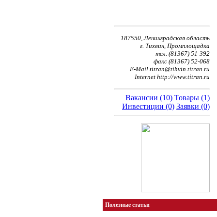
187550, Ленинградская область
г. Тихвин, Промплощадка
тел. (81367) 51-392
факс (81367) 52-068
E-Mail titran@tihvin.titran.ru
Internet http://www.titran.ru
Вакансии (10)
Товары (1)
Инвестиции (0)
Заявки (0)
Полезные статьи