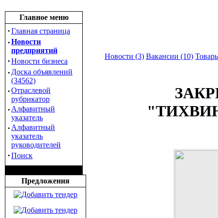
Главное меню
·
Главная страница
·
Новости
предприятий
Новости (3)
Вакансии (10)
Товары
·
Новости бизнеса
·
Доска объявлений
(34562)
ЗАК
·
Отраслевой
рубрикатор
"ТИХВИ
·
Алфавитный
указатель
·
Алфавитный
указатель
руководителей
·
Поиск
Предложения