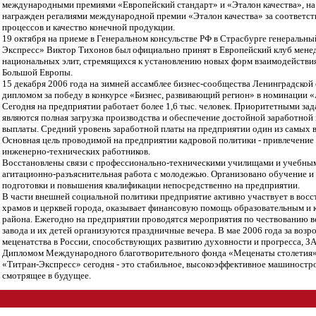
международными премиями «Европейский стандарт» и «Эталон качества», на
награжден регалиями международной премии «Эталон качества» за соответст
процессов и качество конечной продукции.
19 октября на приеме в Генеральном консульстве РФ в Страсбурге генеральн
Экспресс» Виктор Тихонов был официально принят в Европейский клуб мен
национальных элит, стремящихся к установлению новых форм взаимодействи
Большой Европы.
15 декабря 2006 года на зимней ассамблее бизнес-сообщества Ленинградской 
дипломом за победу в конкурсе «Бизнес, развивающий регион» в номинации 
Сегодня на предприятии работает более 1,6 тыс. человек. Приоритетными за
являются полная загрузка производства и обеспечение достойной заработной 
выплаты. Средний уровень заработной платы на предприятии один из самых в
Основная цель проводимой на предприятии кадровой политики - привлечение
инженерно-технических работников.
Восстановлены связи с профессионально-техническими училищами и учебным
агитационно-разъяснительная работа с молодежью. Организовано обучение и
подготовки и повышения квалификации непосредственно на предприятии.
В части внешней социальной политики предприятие активно участвует в восс
храмов и церквей города, оказывает финансовую помощь образовательным и
района. Ежегодно на предприятии проводятся мероприятия по чествованию в
завода и их детей организуются праздничные вечера. В мае 2006 года за воз
меценатства в России, способствующих развитию духовности и прогресса, 
Дипломом Международного благотворительного фонда «Меценаты столетия»
«Титран-Экспресс» сегодня - это стабильное, высокоэффективное машиностр
смотрящее в будущее.