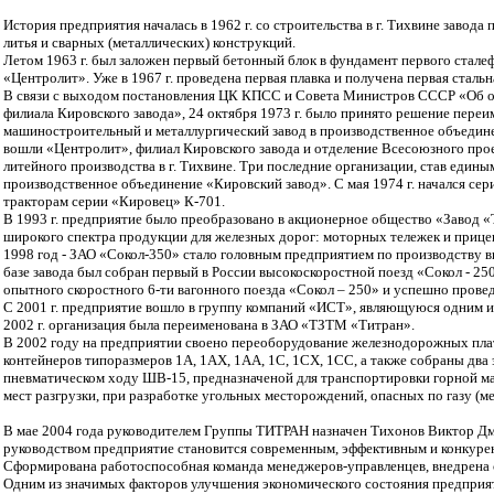
История предприятия началась в 1962 г. со строительства в г. Тихвине завода
литья и сварных (металлических) конструкций.
Летом 1963 г. был заложен первый бетонный блок в фундамент первого стале
«Центролит». Уже в 1967 г. проведена первая плавка и получена первая стальн
В связи с выходом постановления ЦК КПСС и Совета Министров СССР «Об орг
филиала Кировского завода», 24 октября 1973 г. было принято решение пере
машиностроительный и металлургический завод в производственное объедине
вошли «Центролит», филиал Кировского завода и отделение Всесоюзного про
литейного производства в г. Тихвине. Три последние организации, став един
производственное объединение «Кировский завод». С мая 1974 г. начался сер
тракторам серии «Кировец» К-701.
В 1993 г. предприятие было преобразовано в акционерное общество «Завод «
широкого спектра продукции для железных дорог: моторных тележек и прицеп
1998 год - ЗАО «Сокол-350» стало головным предприятием по производству в
базе завода был собран первый в России высокоскоростной поезд «Сокол - 250
опытного скоростного 6-ти вагонного поезда «Сокол – 250» и успешно прове
С 2001 г. предприятие вошло в группу компаний «ИСТ», являющуюся одним из
2002 г. организация была переименована в ЗАО «ТЗТМ «Титран».
В 2002 году на предприятии своено переоборудование железнодорожных пла
контейнеров типоразмеров 1А, 1АХ, 1АА, 1С, 1СХ, 1СС, а также собраны дв
пневматическом ходу ШВ-15, предназначеной для транспортировки горной ма
мест разгрузки, при разработке угольных месторождений, опасных по газу (ме
В мае 2004 года руководителем Группы ТИТРАН назначен Тихонов Виктор Дми
руководством предприятие становится современным, эффективным и конкур
Сформирована работоспособная команда менеджеров-управленцев, внедрена 
Одним из значимых факторов улучшения экономического состояния предприяти