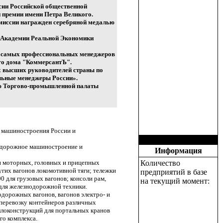
ссии Российской общественной
 премии имени Петра Великого.
омиссии награжден серебряной медалью
й Академии Реальной Экономики
00 самых профессиональных менеджеров
ого дома "КоммерсантЪ".
ых высших руководителей страны по
льные менеджеры России».
ию Торгово-промышленной палаты
 машиностроения России и
нодорожное машиностроение и
Информация
и моторных, головных и прицепных
Количество
угих вагонов локомотивной тяги; тележки
предприятий в базе
 для грузовых вагонов; консоли рам,
на текущий момент:
 для железнодорожной техники.
дорожных вагонов, вагонов электро- и
перевозку контейнеров различных
ллоконструкций для портальных кранов
о комплекса.