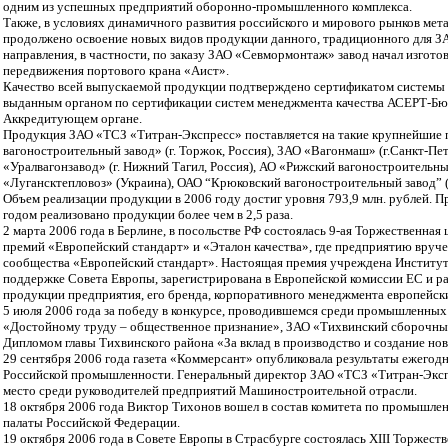
одним из успешных предприятий оборонно-промышленного комплекса.
Также, в условиях динамичного развития российского и мирового рынков мета
продолжено освоение новых видов продукции данного, традиционного для 
направления, в частности, по заказу ЗАО «Севмормонтаж» завод начал изгото
передвижения портового крана «Аист».
Качество всей выпускаемой продукции подтверждено сертификатом системы 
выданным органом по сертификации систем менеджмента качества АСЕРТ-Бю
Аккредитующем органе.
Продукция ЗАО «ТСЗ «Титран-Экспресс» поставляется на такие крупнейшие 
вагоностроительный завод» (г. Торжок, Россия), ЗАО «Вагонмаш» (г.Санкт-Пе
«Уралвагонзавод» (г. Нижний Тагил, Россия), АО «Рижский вагоностроительный
«Лугансктепловоз» (Украина), ОАО “Крюковский вагоностроительный завод” (
Объем реализации продукции в 2006 году достиг уровня 793,9 млн. рублей. П
годом реализовано продукции более чем в 2,5 раза.
2 марта 2006 года в Берлине, в посольстве РФ состоялась 9-ая Торжественн
премий «Европейский стандарт» и «Эталон качества», где предприятию вруч
сообщества «Европейский стандарт». Настоящая премия учреждена Институ
поддержке Совета Европы, зарегистрирована в Европейской комиссии ЕС и р
продукции предприятия, его бренда, корпоративного менеджмента европейск
5 июля 2006 года за победу в конкурсе, проводившемся среди промышленных
«Достойному труду – общественное признание», ЗАО «Тихвинский сборочны
Дипломом главы Тихвинского района «За вклад в производство и создание нов
29 сентября 2006 года газета «Коммерсант» опубликовала результаты ежегод
Российской промышленности. Генеральный директор ЗАО «ТСЗ «Титран-Эксп
место среди руководителей предприятий Машиностроительной отрасли.
18 октября 2006 года Виктор Тихонов вошел в состав комитета по промышл
палаты Российской Федерации.
19 октября 2006 года в Совете Европы в Страсбурге состоялась XIII Торжес