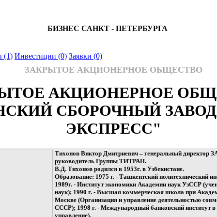
БИЗНЕС САНКТ - ПЕТЕРБУРГА
 (1)
Инвестиции (0)
Заявки (0)
ЗАКРЫТОЕ АКЦИОНЕРНОЕ ОБЩЕСТВО
РЫТОЕ АКЦИОНЕРНОЕ ОБЩ
НСКИЙ СБОРОЧНЫЙ ЗАВОД 
ЭКСПРЕСС"
Тихонов Виктор Дмитриевич – генеральный директор З
руководитель Группы ТИТРАН.
В.Д. Тихонов родился в 1953г. в Узбекистане.
Образование: 1975 г. - Ташкентский политехнический ин
1989г. - Институт экономики Академии наук УзССР (уче
наук); 1990 г. - Высшая коммерческая школа при Ака
Москве (Организация и управление деятельностью совм
СССР); 1998 г. - Международный банковский институт в
управление).