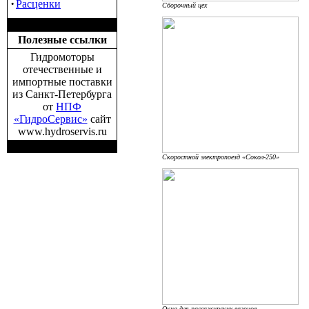
·
Расценки
Сборочный цех
Полезные ссылки
Гидромоторы
отечественные и
импортные поставки
из Санкт-Петербурга
от
НПФ
«ГидроСервис»
сайт
www.hydroservis.ru
Скоростной электропоезд «Сокол-250»
Окна для пассажирских вагонов