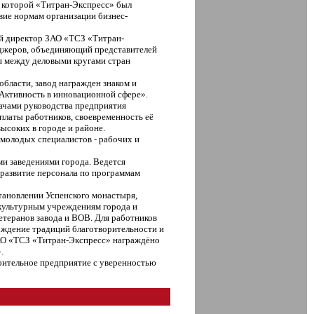
 которой «Титран-Экспресс» был
вие нормам организации бизнес-
ый директор ЗАО «ТСЗ «Титран-
еджеров, объединяющий представителей
я между деловыми кругами стран
области, завод награжден знаком и
«Активность в инновационной сфере».
дачами руководства предприятия
платы работников, своевременность её
ысоких в городе и районе.
 молодых специалистов - рабочих и
и заведениями города. Ведется
 развитие персонала по программам
тановлении Успенского монастыря,
 культурным учреждениям города и
етеранов завода и ВОВ. Для работников
рождение традиций благотворительности и
ЗАО «ТСЗ «Титран-Экспресс» награждёно
.
оительное предприятие с уверенностью