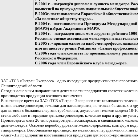
В 2001 г. - награждён дипломом лучшего менеджера Ро
комиссией по присуждению национальной общественной
В 2003г. постановлением Европейской общественной к
«За полезные обществу труды».
В 2004 г. - постановлением Президиума Международно
(МАРЭ) избран Академиком МАРЭ.
В 2004 г. – награжден дипломом лауреата рейтинга 10
России по оценке ассоциации менеджеров и издательск
В 2005 г. - признан одним из наиболее профессиональн
итогам шестого релиза Рейтингов «Самые профессиона
С 2006 года член комитета по промышленному развит
Российской Федерации.
С 2006 года член Европейского клуба менеджеров.
ЗАО «ТСЗ «Титран-Экспресс» - одно из ведущих предприятий транспортного
Ленинградской области.
Сегодня основным направлением деятельности предприятия является желез
производство продукции военного назначения.
В настоящее время на ЗАО «ТСЗ «Титран-Экспресс» изготавливаются тележк
вагонов электропоездов; тележки для пассажирских, почтовых багажных и др
для вагонов с большим энергопотреблением; двухосные тележки модели 18-100
стены лобовые и торцевые для электропоездов; колесные пары и другие узлы
Производятся окна 26 типоразмеров для пассажирских и специальных железно
дизель-поездов. Освоено переоборудование железнодорожных платформ под 
типоразмеров. Возобновлено производство механизмов передвижения и мета
«Аист».На предприятии изготавливается продукция для военно-промышленног