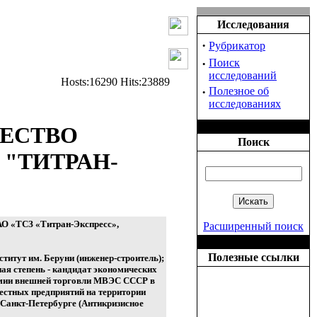
Исследования
·
Рубрикатор
·
Поиск
исследований
Hosts:16290 Hits:23889
·
Полезное об
исследованиях
ЕСТВО
Поиск
"ТИТРАН-
АО «ТСЗ «Титран-Экспресс»,
Расширенный поиск
Полезные ссылки
ститут им. Беруни (инженер-строитель);
ная степень - кандидат экономических
демии внешней торговли МВЭС СССР в
естных предприятий на территории
 Санкт-Петербурге (Антикризисное