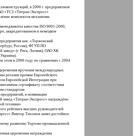
ллоконструкций, в 2006 г. предприятием
ЗАО «ТСЗ «Титран-Экспресс»
вление комплектов механизма
менеджмента качества ISO 9001-2000,
ро, аккредитованном в немецком
предприятия как: «Торжокский
тербург, Россия), ФГУП ПО
 завод» (г. Рига, Латвия), ОАО ХК
Украина).
ри этом в 2006 году по сравнению с 2004
ая церемония вручения международных
ены регалии премии Европейского
том Европейской Интеграции при
авнозначна сертификату соответствия
им стандартам.
 предприятий, в номинации
й завод «Титран-Экспресс» награждёно
ой техники».
ного рейтинга высших руководителей
ресс» Виктор Тихонов занял достойное
енному развитию Торгово-промышленной
твенная церемония награждения