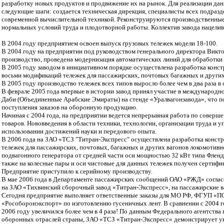
разработку новых продуктов и продвижение их на рынок. Для реализации дан
следующие шаги: создается техническая дирекция, специалисты всех подраз
современной вычислительной техникой. Реконструируются производственны
нормальных условий труда и плодотворной работы. Коллектив завода нацелив
В 2004 году предприятием освоен выпуск грузовых тележек модели 18-100.
В 2004 году на предприятии под руководством генерального директора Викт
производство, проведена модернизация автоматических линий для обработки 
В 2005 году заводом в инициативном порядке осуществлена разработка конст
восьми модификаций тележек для пассажирских, почтовых багажных и других
В 2005 году производство тележек всех типов выросло более чем в два раза в 
В феврале 2005 года впервые в истории завод принял участие в международн
Даби (Объединенные Арабские Эмираты) на стенде «Уралвагонзавода», что 
поступления заказов на оборонную продукцию.
Начиная с 2004 года, на предприятии ведется непрерывная работа по совер
товаров. Нововведения в области техники, технологии, организации труда и у
использовании достижений науки и передового опыта.
В 2006 года на ЗАО «ТСЗ "Титран-Экспресс" осуществлена разработка констр
тележек для пассажирских, почтовых, багажных и других вагонов локомотивн
подвагонного генератора от средней части оси мощностью 32 кВт типа Фленде
также на колесные пары и оси чистовые для данных тележек получен сертифи
Предприятие приступило к серийному производству.
В мае 2006 года в Департаменте пассажирских сообщений ОАО «РЖД» соглас
на ЗАО «Тихвинский сборочный завод «Титран-Экспресс», на пассажирские в
Сегодня предприятие выполняет ответственные заказы для МО РФ, ФГУП «П
«Рособоронэкспорт» по изготовлению гусеничных лент. В сравнении с 2004 
2006 году увеличился более чем в 4 раза! По данным Федерального агентств
оборонных отраслей страны, ЗАО «ТСЗ «Титран-Экспресс» демонстрирует ун