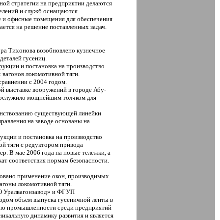
ной стратегии на предприятии делаются
делений и служб оснащаются
е и офисные помещения для обеспечения
ается на решение поставленных задач.
ора Тихонова возобновлено кузнечное
деталей гусениц.
рукции и постановка на производство
 вагонов локомотивной тяги.
сравнении с 2004 годом.
ой выставке вооружений в городе Абу-
послужило мощнейшим толчком для
шенствованию существующей линейки
правления на заводе основаны на
укции и постановка на производство
ой тяги с редуктором привода
р. В мае 2006 года на новые тележки, а
кат соответствия нормам безопасности.
овано применение окон, производимых
агоны локомотивной тяги.
О Уралвагонзавод» и ФГУП
годом объем выпуска гусеничной ленты в
а по промышленности среди предприятий
икальную динамику развития и является