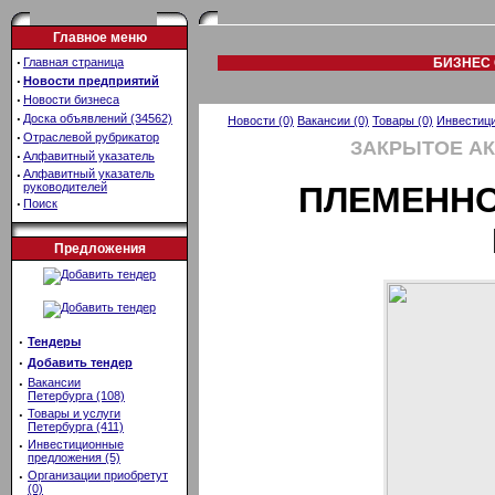
Главное меню
·
Главная страница
БИЗНЕС 
·
Новости предприятий
·
Новости бизнеса
·
Доска объявлений (34562)
Новости (0)
Вакансии (0)
Товары (0)
Инвестици
·
Отраслевой рубрикатор
ЗАКРЫТОЕ А
·
Алфавитный указатель
·
Алфавитный указатель
руководителей
ПЛЕМЕННО
·
Поиск
Предложения
·
Тендеры
·
Добавить тендер
·
Вакансии
Петербурга (108)
·
Товары и услуги
Петербурга (411)
·
Инвестиционные
предложения (5)
·
Организации приобретут
(0)