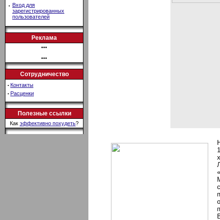
·
Вход для
зарегистрированных
пользователей
Реклама
•••
•••
Сотрудничество
·
Контакты
·
Расценки
Полезные ссылки
Как
эффективно похудеть
?