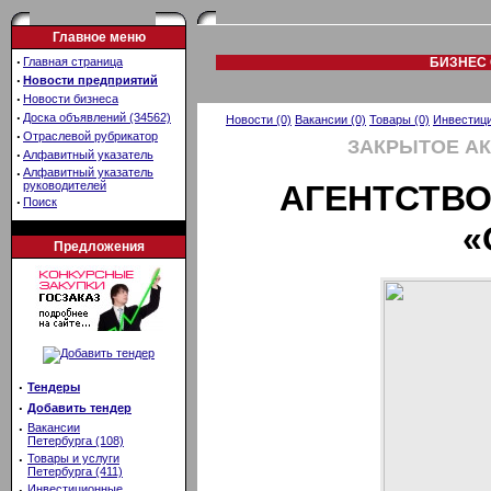
Главное меню
·
Главная страница
БИЗНЕС 
·
Новости предприятий
·
Новости бизнеса
·
Доска объявлений (34562)
Новости (0)
Вакансии (0)
Товары (0)
Инвестици
·
Отраслевой рубрикатор
ЗАКРЫТОЕ А
·
Алфавитный указатель
·
Алфавитный указатель
руководителей
АГЕНТСТВ
·
Поиск
«
Предложения
·
Тендеры
·
Добавить тендер
·
Вакансии
Петербурга (108)
·
Товары и услуги
Петербурга (411)
·
Инвестиционные