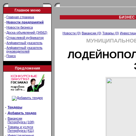
Главное меню
·
Главная страница
БИЗНЕС 
·
Новости предприятий
·
Новости бизнеса
·
Доска объявлений (34562)
Новости (0)
Вакансии (0)
Товары (0)
Инвестици
·
Отраслевой рубрикатор
МУНИЦИПАЛЬНОЕ
·
Алфавитный указатель
·
Алфавитный указатель
руководителей
ЛОДЕЙНОПО
·
Поиск
Предложения
·
Тендеры
·
Добавить тендер
·
Вакансии
Петербурга (108)
·
Товары и услуги
Петербурга (411)
·
Инвестиционные