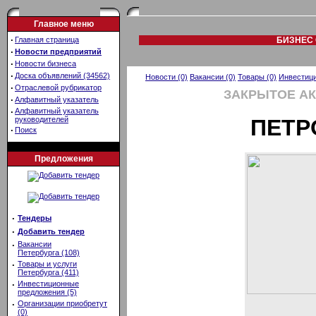
Главное меню
·
Главная страница
БИЗНЕС 
·
Новости предприятий
·
Новости бизнеса
·
Доска объявлений (34562)
Новости (0)
Вакансии (0)
Товары (0)
Инвестици
·
Отраслевой рубрикатор
ЗАКРЫТОЕ А
·
Алфавитный указатель
·
Алфавитный указатель
руководителей
ПЕТР
·
Поиск
Предложения
·
Тендеры
·
Добавить тендер
·
Вакансии
Петербурга (108)
·
Товары и услуги
Петербурга (411)
·
Инвестиционные
предложения (5)
·
Организации приобретут
(0)