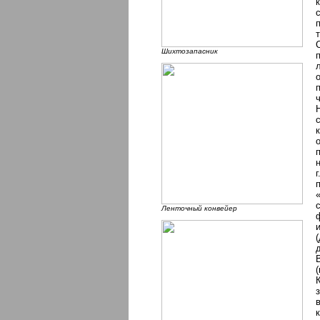
Шихтозапасник
Ленточный конвейер