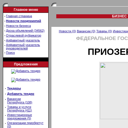
Главное меню
·
Главная страница
БИЗНЕС 
·
Новости предприятий
·
Новости бизнеса
·
Доска объявлений (34562)
Новости (0)
Вакансии (0)
Товары (0)
Инвестици
·
Отраслевой рубрикатор
ФЕДЕРАЛЬНОЕ ГО
·
Алфавитный указатель
·
Алфавитный указатель
руководителей
ПРИОЗЕ
·
Поиск
Предложения
·
Тендеры
·
Добавить тендер
·
Вакансии
Петербурга (108)
·
Товары и услуги
Петербурга (411)
·
Инвестиционные
предложения (5)
·
Организации приобретут
(0)