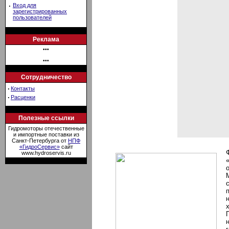
·
Вход для
зарегистрированных
пользователей
Реклама
•••
•••
Сотрудничество
·
Контакты
·
Расценки
Полезные ссылки
Гидромоторы отечественные
и импортные поставки из
Санкт-Петербурга от
НПФ
«ГидроСервис»
сайт
www.hydroservis.ru