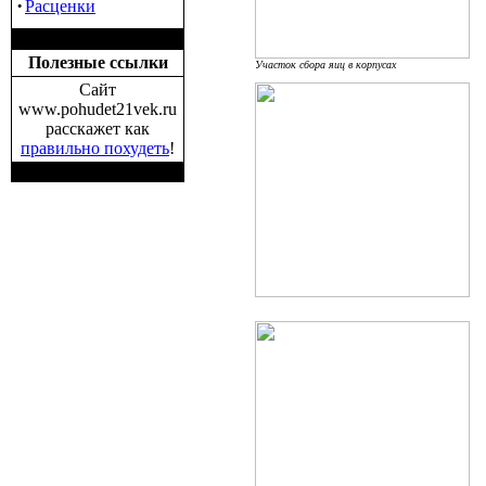
·
Расценки
Полезные ссылки
Участок сбора яиц в корпусах
Сайт
www.pohudet21vek.ru
расскажет как
правильно похудеть
!