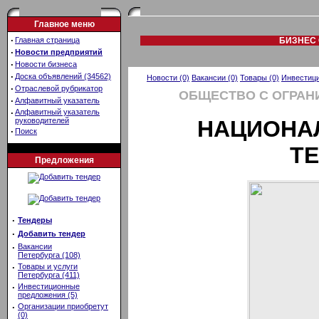
Главное меню
·
Главная страница
БИЗНЕС 
·
Новости предприятий
·
Новости бизнеса
·
Доска объявлений (34562)
Новости (0)
Вакансии (0)
Товары (0)
Инвестици
·
Отраслевой рубрикатор
ОБЩЕСТВО С ОГРАН
·
Алфавитный указатель
·
Алфавитный указатель
руководителей
НАЦИОНА
·
Поиск
Т
Предложения
·
Тендеры
·
Добавить тендер
·
Вакансии
Петербурга (108)
·
Товары и услуги
Петербурга (411)
·
Инвестиционные
предложения (5)
·
Организации приобретут
(0)