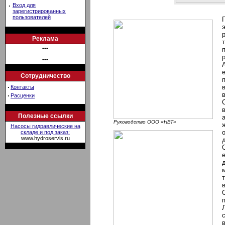
·
Вход для
зарегистрированных
пользователей
Реклама
•••
•••
Сотрудничество
·
Контакты
·
Расценки
Полезные ссылки
Руководствo ООО «НВТ»
Насосы гидравлические на
складе и под заказ:
www.hydroservis.ru