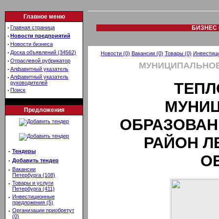
Главное меню
·
Главная страница
БИЗНЕС 
·
Новости предприятий
·
Новости бизнеса
·
Доска объявлений (34562)
Новости (0)
Вакансии (0)
Товары (0)
Инвестици
·
Отраслевой рубрикатор
МУНИЦИПАЛЬНОЕ
·
Алфавитный указатель
·
Алфавитный указатель
руководителей
ТЕПЛ
·
Поиск
МУНИ
Предложения
ОБРАЗОВАН
РАЙОН Л
·
Тендеры
О
·
Добавить тендер
·
Вакансии
Петербурга (108)
·
Товары и услуги
Петербурга (411)
·
Инвестиционные
предложения (5)
·
Организации приобретут
(0)