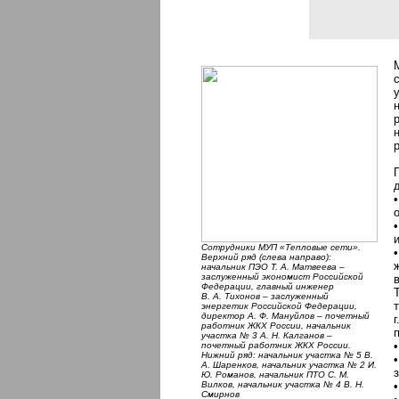
Сотрудники МУП «Тепловые сети».
Верхний ряд (слева направо):
начальник ПЭО Т. А. Матвеева –
заслуженный экономист Российской
Федерации, главный инженер
В. А. Тихонов – заслуженный
энергетик Российской Федерации,
директор А. Ф. Мануйлов – почетный
работник ЖКХ России, начальник
участка № 3 А. Н. Калганов –
почетный работник ЖКХ России.
Нижний ряд: начальник участка № 5 В.
А. Шаренков, начальник участка № 2 И.
Ю. Романов, начальник ПТО С. М.
Вилков, начальник участка № 4 В. Н.
Смирнов