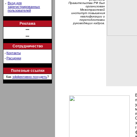
·
Вход для
Правительства РФ был
организован
зарегистрированных
Межотраслевой
пользователей
институт повышения
квалификации и
переподготовки
Реклама
руководящих кадров.
•••
•••
Сотрудничество
·
Контакты
·
Расценки
Полезные ссылки
Как
эффективно похудеть
?