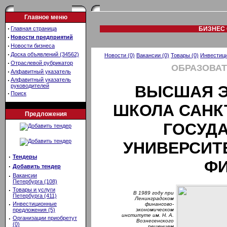
Главное меню
·
Главная страница
БИЗНЕС 
·
Новости предприятий
·
Новости бизнеса
·
Доска объявлений (34562)
Новости (0)
Вакансии (0)
Товары (0)
Инвестици
·
Отраслевой рубрикатор
ОБРАЗОВАТ
·
Алфавитный указатель
·
Алфавитный указатель
руководителей
ВЫСШАЯ 
·
Поиск
ШКОЛА САНК
Предложения
ГОСУД
УНИВЕРСИТ
·
Тендеры
Ф
·
Добавить тендер
·
Вакансии
Петербурга (108)
·
Товары и услуги
В 1989 году при
Петербурга (411)
Ленинградском
·
Инвестиционные
финансово-
предложения (5)
экономическом
институте им. Н. А.
·
Организации приобретут
Вознесенского
(0)
решением